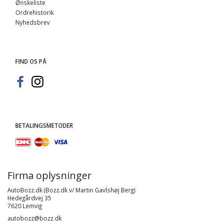
Ønskeliste
Ordrehistorik
Nyhedsbrev
FIND OS PÅ
BETALINGSMETODER
Firma oplysninger
AutoBozz.dk (Bozz.dk v/ Martin Gavlshøj Berg)
Hedegårdvej 35
7620 Lemvig
autobozz@bozz.dk