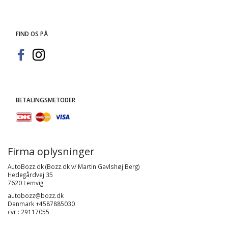
FIND OS PÅ
BETALINGSMETODER
Firma oplysninger
AutoBozz.dk (Bozz.dk v/ Martin Gavlshøj Berg)
Hedegårdvej 35
7620 Lemvig
autobozz@bozz.dk
Danmark +4587885030
cvr : 29117055