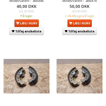
Model/varenr.:
abbd46
Model/varenr.:
abbd74
40,00 DKK
50,00 DKK
(
32,00 DKK
)
(
40,00 DKK
)
På lager
2 stk tilbage på lager
LÆG I KURV
LÆG I KURV
Tilføj ønskeliste
Tilføj ønskeliste