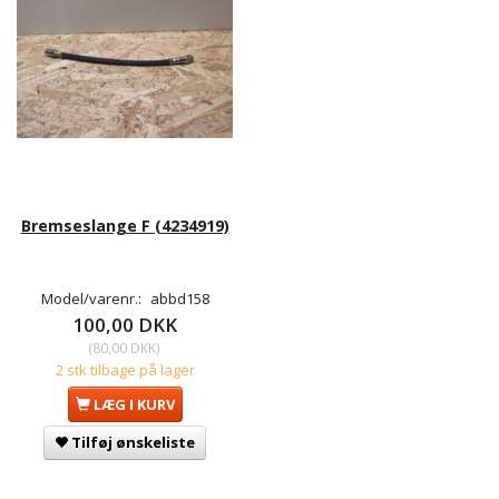
Bremseslange F (4234919)
Model/varenr.:
abbd158
100,00 DKK
(
80,00 DKK
)
2 stk tilbage på lager
LÆG I KURV
Tilføj ønskeliste