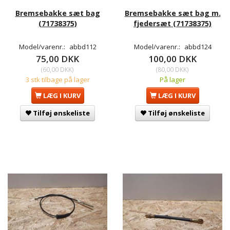
Bremsebakke sæt bag
Bremsebakke sæt bag m.
(71738375)
fjedersæt (71738375)
Model/varenr.:
abbd112
Model/varenr.:
abbd124
75,00 DKK
100,00 DKK
(
60,00 DKK
)
(
80,00 DKK
)
3 stk tilbage på lager
På lager
LÆG I KURV
LÆG I KURV
Tilføj ønskeliste
Tilføj ønskeliste