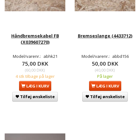
Håndbremsekabel FB
Bremseslange (4433712)
(X039607270)
Model/varenr.:
abhk21
Model/varenr.:
abbd156
75,00 DKK
50,00 DKK
(
60,00 DKK
)
(
40,00 DKK
)
4 stk tilbage på lager
På lager
LÆG I KURV
LÆG I KURV
Tilføj ønskeliste
Tilføj ønskeliste