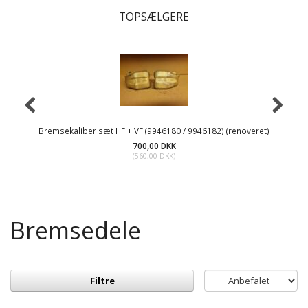
TOPSÆLGERE
Bremsekaliber sæt HF + VF (9946180 / 9946182) (renoveret)
700,00 DKK
(
560,00 DKK
)
Bremsedele
Filtre