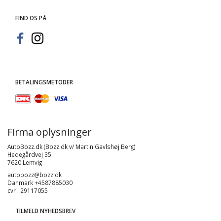
FIND OS PÅ
BETALINGSMETODER
Firma oplysninger
AutoBozz.dk (Bozz.dk v/ Martin Gavlshøj Berg)
Hedegårdvej 35
7620 Lemvig
autobozz@bozz.dk
Danmark +4587885030
cvr : 29117055
TILMELD NYHEDSBREV