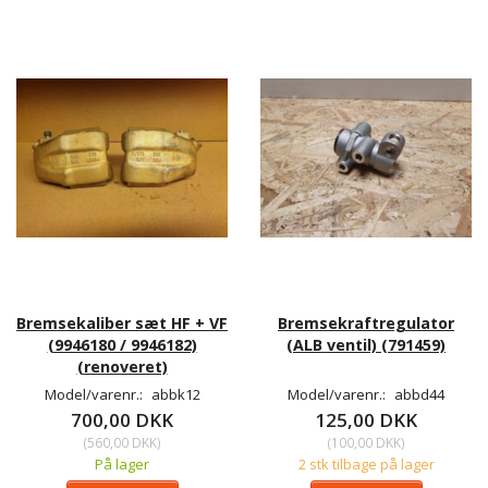
Bremsekaliber sæt HF + VF
Bremsekraftregulator
(9946180 / 9946182)
(ALB ventil) (791459)
(renoveret)
Model/varenr.:
abbk12
Model/varenr.:
abbd44
700,00 DKK
125,00 DKK
(
560,00 DKK
)
(
100,00 DKK
)
På lager
2 stk tilbage på lager