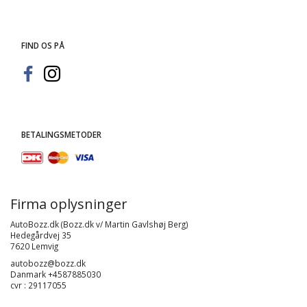
FIND OS PÅ
BETALINGSMETODER
Firma oplysninger
AutoBozz.dk (Bozz.dk v/ Martin Gavlshøj Berg)
Hedegårdvej 35
7620 Lemvig
autobozz@bozz.dk
Danmark +4587885030
cvr : 29117055