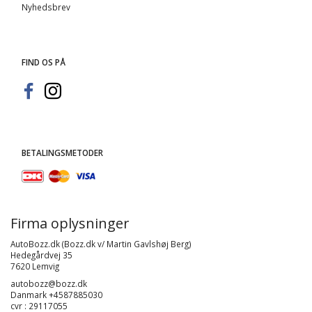
Nyhedsbrev
FIND OS PÅ
BETALINGSMETODER
Firma oplysninger
AutoBozz.dk (Bozz.dk v/ Martin Gavlshøj Berg)
Hedegårdvej 35
7620 Lemvig
autobozz@bozz.dk
Danmark +4587885030
cvr : 29117055