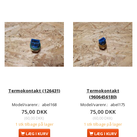
Termokontakt (126431)
Termokontakt
(9606456180)
Model/varenr.:
abel168
Model/varenr.:
abel175
75,00 DKK
75,00 DKK
(
60,00 DKK
)
(
60,00 DKK
)
1 stk tilbage på lager
1 stk tilbage på lager
LÆG I KURV
LÆG I KURV