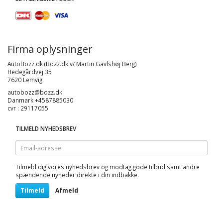
Firma oplysninger
AutoBozz.dk (Bozz.dk v/ Martin Gavlshøj Berg)
Hedegårdvej 35
7620 Lemvig
autobozz@bozz.dk
Danmark +4587885030
cvr : 29117055
TILMELD NYHEDSBREV
Email-
adresse
Tilmeld dig vores nyhedsbrev og modtag gode tilbud samt andre
spændende nyheder direkte i din indbakke.
Tilmeld
Afmeld