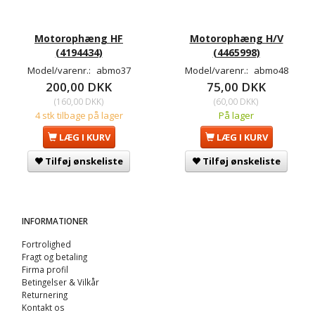
Motorophæng HF
Motorophæng H/V
(4194434)
(4465998)
Model/varenr.:
abmo37
Model/varenr.:
abmo48
200,00 DKK
75,00 DKK
(
160,00 DKK
)
(
60,00 DKK
)
4 stk tilbage på lager
På lager
LÆG I KURV
LÆG I KURV
Tilføj ønskeliste
Tilføj ønskeliste
INFORMATIONER
Fortrolighed
Fragt og betaling
Firma profil
Betingelser & Vilkår
Returnering
Kontakt os