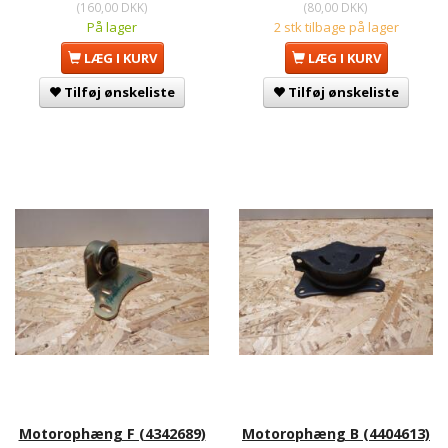
(
160,00 DKK
)
(
80,00 DKK
)
På lager
2 stk tilbage på lager
LÆG I KURV
LÆG I KURV
Tilføj ønskeliste
Tilføj ønskeliste
Motorophæng F (4342689)
Motorophæng B (4404613)