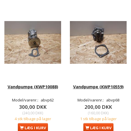
Vandpumpe (KWP10088)
Vandpumpe (KWP10559)
Model/varenr.:
abvp62
Model/varenr.:
abvp68
300,00 DKK
200,00 DKK
(
240,00 DKK
)
(
160,00 DKK
)
4 stk tilbage på lager
1 stk tilbage på lager
LÆG I KURV
LÆG I KURV