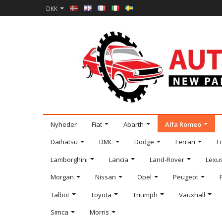
DKK
Nyheder
Fiat
Abarth
Alfa Romeo
Daihatsu
DMC
Dodge
Ferrari
F
Lamborghini
Lancia
Land-Rover
Lexu
Morgan
Nissan
Opel
Peugeot
Talbot
Toyota
Triumph
Vauxhall
Simca
Morris