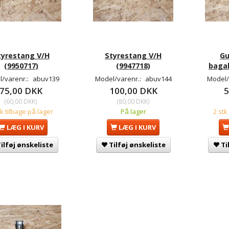
tyrestang V/H
Styrestang V/H
G
(9950717)
(9947718)
bagak
/varenr.:
abuv139
Model/varenr.:
abuv144
Model/
75,00 DKK
100,00 DKK
5
(
60,00 DKK
)
(
80,00 DKK
)
tk tilbage på lager
På lager
2 stk
LÆG I KURV
LÆG I KURV
ilføj ønskeliste
Tilføj ønskeliste
Ti