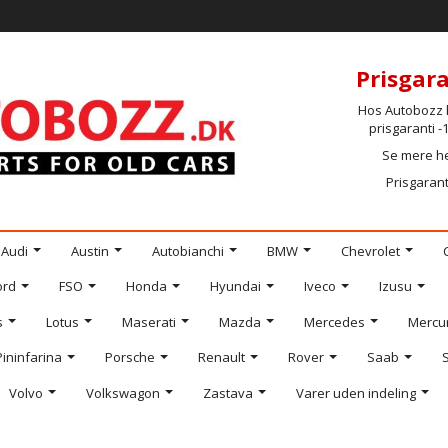
Prisgara
Hos Autobozz h
prisgaranti 
Se mere h
Prisgarant
Audi
Austin
Autobianchi
BMW
Chevrolet
ord
FSO
Honda
Hyundai
Iveco
Izusu
s
Lotus
Maserati
Mazda
Mercedes
Mercu
Pininfarina
Porsche
Renault
Rover
Saab
Volvo
Volkswagon
Zastava
Varer uden indeling