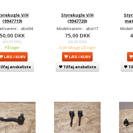
tyrekugle V/H
Styrekugle V/H
Styr
(9947719)
(9947720)
møt
l/varenr.:
abst04
Model/varenr.:
abst17
Model/
50,00 DKK
75,00 DKK
4
(
40,00 DKK
)
(
60,00 DKK
)
På lager
4 stk tilbage på lager
LÆG I KURV
LÆG I KURV
ilføj ønskeliste
Tilføj ønskeliste
Ti