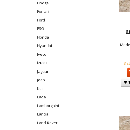
Dodge
Ferrari
Ford
FSO
S
Honda
Model
Hyundai
Iveco
Izusu
3 s
Jaguar
Jeep
T
Kia
Lada
Lamborghini
Lancia
Land-Rover