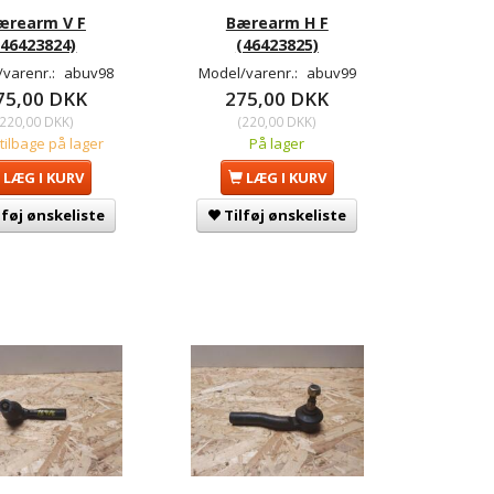
ærearm V F
Bærearm H F
(46423824)
(46423825)
/varenr.:
abuv98
Model/varenr.:
abuv99
75,00 DKK
275,00 DKK
220,00 DKK
)
(
220,00 DKK
)
 tilbage på lager
På lager
LÆG I KURV
LÆG I KURV
lføj ønskeliste
Tilføj ønskeliste