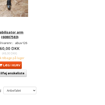
abilisator arm
(60807583)
/varenr.:
abuv126
60,00 DKK
(
48,00 DKK
)
tk tilbage på lager
LÆG I KURV
ilføj ønskeliste
: