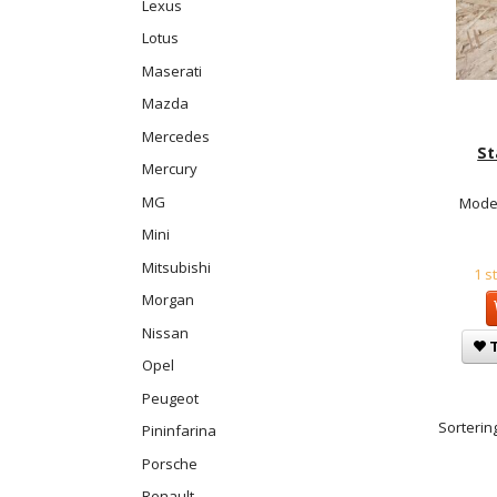
Lexus
Lotus
Maserati
Mazda
Mercedes
St
Mercury
MG
Model
Mini
Mitsubishi
1 s
Morgan
Nissan
T
Opel
Peugeot
Sortering
Pininfarina
Porsche
Renault