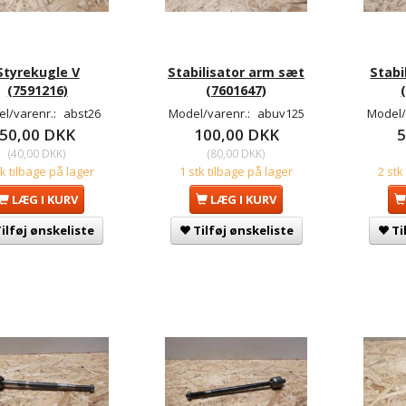
Styrekugle V
Stabilisator arm sæt
Stabi
(7591216)
(7601647)
l/varenr.:
abst26
Model/varenr.:
abuv125
Model/
50,00 DKK
100,00 DKK
5
(
40,00 DKK
)
(
80,00 DKK
)
tk tilbage på lager
1 stk tilbage på lager
2 stk
LÆG I KURV
LÆG I KURV
ilføj ønskeliste
Tilføj ønskeliste
Ti