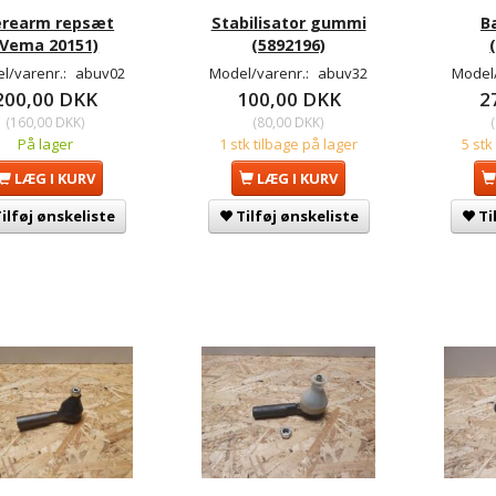
rearm repsæt
Stabilisator gummi
B
(Vema 20151)
(5892196)
l/varenr.:
abuv02
Model/varenr.:
abuv32
Model
200,00 DKK
100,00 DKK
2
(
160,00 DKK
)
(
80,00 DKK
)
(
På lager
1 stk tilbage på lager
5 stk
LÆG I KURV
LÆG I KURV
ilføj ønskeliste
Tilføj ønskeliste
Ti