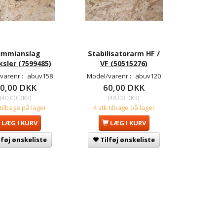
ummianslag
Stabilisatorarm HF /
sler (7599485)
VF (50515276)
varenr.:
abuv158
Model/varenr.:
abuv120
0,00 DKK
60,00 DKK
(
40,00 DKK
)
(
48,00 DKK
)
 tilbage på lager
4 stk tilbage på lager
LÆG I KURV
LÆG I KURV
lføj ønskeliste
Tilføj ønskeliste