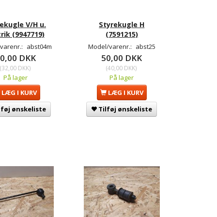
ekugle V/H u.
Styrekugle H
rik (9947719)
(7591215)
varenr.:
abst04m
Model/varenr.:
abst25
0,00 DKK
50,00 DKK
(
32,00 DKK
)
(
40,00 DKK
)
På lager
På lager
LÆG I KURV
LÆG I KURV
lføj ønskeliste
Tilføj ønskeliste