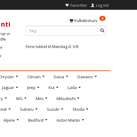
Favoritter
Log ind
0
Indkøbskurv
nti
ar vi
-10%
Ferie lukket til Mandag d. 3/8
er
i
Chrysler
Citroën
Dacia
Daewoo
Jaguar
Jeep
Kia
Lada
ry
MG
Mini
Mitsubishi
Seat
Subaru
Suzuki
Skoda
Alpine
Bedford
Aston Martin