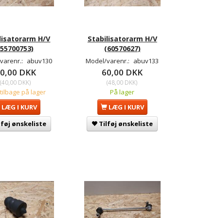
lisatorarm H/V
Stabilisatorarm H/V
(55700753)
(60570627)
varenr.:
abuv130
Model/varenr.:
abuv133
0,00 DKK
60,00 DKK
(
40,00 DKK
)
(
48,00 DKK
)
 tilbage på lager
På lager
LÆG I KURV
LÆG I KURV
lføj ønskeliste
Tilføj ønskeliste