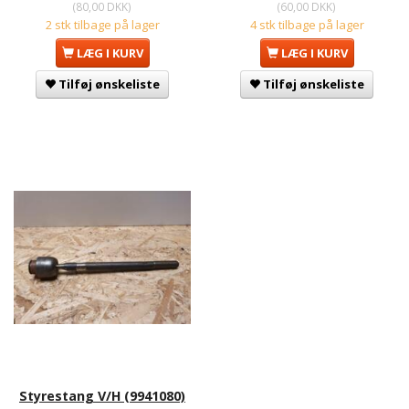
(
80,00 DKK
)
(
60,00 DKK
)
2 stk tilbage på lager
4 stk tilbage på lager
LÆG I KURV
LÆG I KURV
Tilføj ønskeliste
Tilføj ønskeliste
Styrestang V/H (9941080)