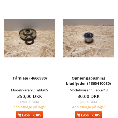
Tårnleje (4666980)
Ophængsbøsning
bladfjeder (1365410080)
Model/varenr.:
abta05
Model/varenr.:
abuv18
350,00 DKK
30,00 DKK
(
280,00 DKK
)
(
24,00 DKK
)
2 stk tilbage på lager
4 stk tilbage på lager
LÆG I KURV
LÆG I KURV