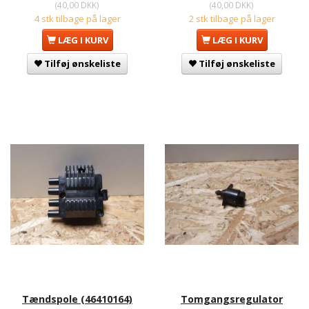
(
40,00 DKK
)
(
40,00 DKK
)
4 stk tilbage på lager
2 stk tilbage på lager
LÆG I KURV
LÆG I KURV
Tilføj ønskeliste
Tilføj ønskeliste
Tændspole (46410164)
Tomgangsregulator