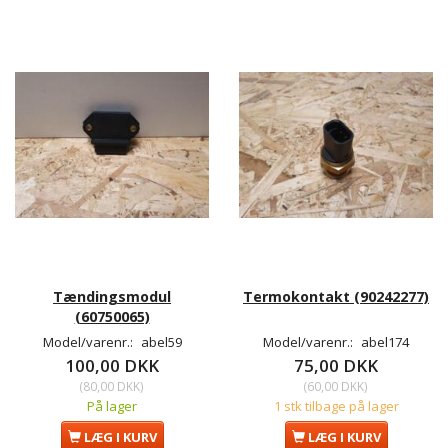
Tændingsmodul
Termokontakt (90242277)
(60750065)
Model/varenr.:
abel59
Model/varenr.:
abel174
100,00 DKK
75,00 DKK
(
80,00 DKK
)
(
60,00 DKK
)
På lager
1 stk tilbage på lager
LÆG I KURV
LÆG I KURV