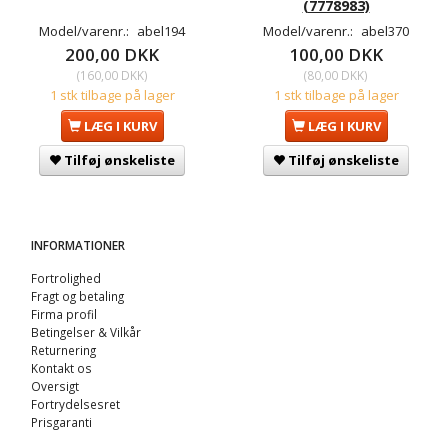
(7778983)
Model/varenr.:
abel194
Model/varenr.:
abel370
200,00 DKK
100,00 DKK
(
160,00 DKK
)
(
80,00 DKK
)
1 stk tilbage på lager
1 stk tilbage på lager
LÆG I KURV
LÆG I KURV
Tilføj ønskeliste
Tilføj ønskeliste
INFORMATIONER
Fortrolighed
Fragt og betaling
Firma profil
Betingelser & Vilkår
Returnering
Kontakt os
Oversigt
Fortrydelsesret
Prisgaranti