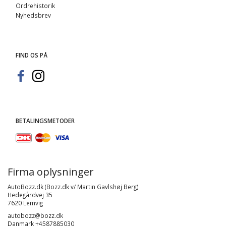
Ordrehistorik
Nyhedsbrev
FIND OS PÅ
BETALINGSMETODER
Firma oplysninger
AutoBozz.dk (Bozz.dk v/ Martin Gavlshøj Berg)
Hedegårdvej 35
7620 Lemvig
autobozz@bozz.dk
Danmark +4587885030