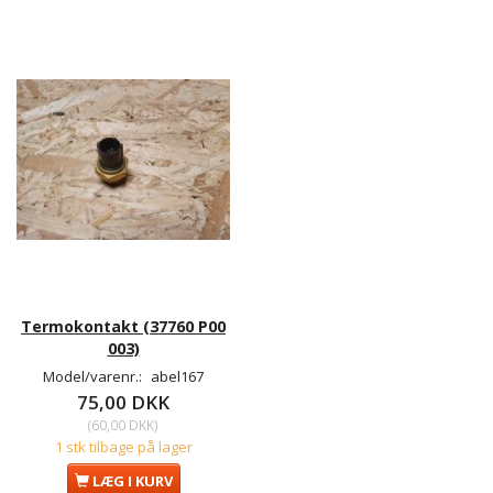
Termokontakt (37760 P00
003)
Model/varenr.:
abel167
75,00 DKK
(
60,00 DKK
)
1 stk tilbage på lager
LÆG I KURV