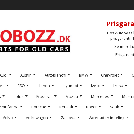
Prisgara
Hos Autobozz h
prisgaranti 
Se mere h
Prisgarant
Audi
Austin
Autobianchi
BMW
Chevrolet
C
ord
FSO
Honda
Hyundai
Iveco
Izusu
s
Lotus
Maserati
Mazda
Mercedes
Mercu
Pininfarina
Porsche
Renault
Rover
Saab
Volvo
Volkswagon
Zastava
Varer uden indeling