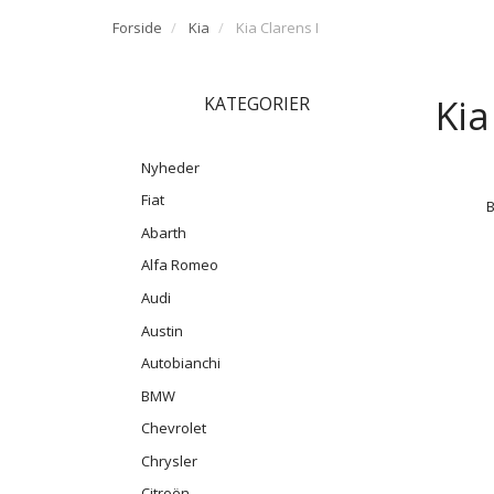
Forside
Kia
Kia Clarens I
Kia
KATEGORIER
Nyheder
Fiat
Abarth
Alfa Romeo
Audi
Austin
Autobianchi
BMW
Chevrolet
Chrysler
Citroën