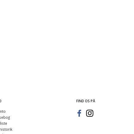
e (Alfa 155) (brugt)
Håndbremse kontakt (7729617)
Stænkskæ
(
0,00 DKK
75,00 DKK
0,00 DKK
)
(
60,00 DKK
)
O
FIND OS PÅ
nto
sebog
iste
istorik