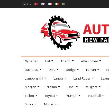
DKK
Nyheder
Fiat
Abarth
Alfa Romeo
Daihatsu
DMC
Dodge
Ferrari
F
Lamborghini
Lancia
Land-Rover
Lexu
Morgan
Nissan
Opel
Peugeot
Talbot
Toyota
Triumph
Vauxhall
Simca
Morris