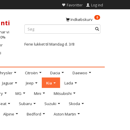
Favoritter
Log ind
0
Indkøbskurv
nti
ar vi
-10%
Ferie lukket til Mandag d. 3/8
er
i
hrysler
Citroën
Dacia
Daewoo
Jaguar
Jeep
Kia
Lada
ry
MG
Mini
Mitsubishi
Seat
Subaru
Suzuki
Skoda
Alpine
Bedford
Aston Martin