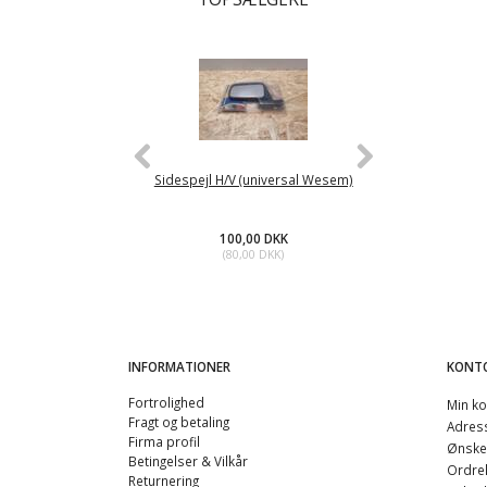
Sidespejl H/V (universal Wesem)
Brændstofpump
100,00 DKK
45
(
80,00 DKK
)
(
36
INFORMATIONER
KONT
Fortrolighed
Min ko
Fragt og betaling
Adres
Firma profil
Ønskel
Betingelser & Vilkår
Ordreh
Returnering