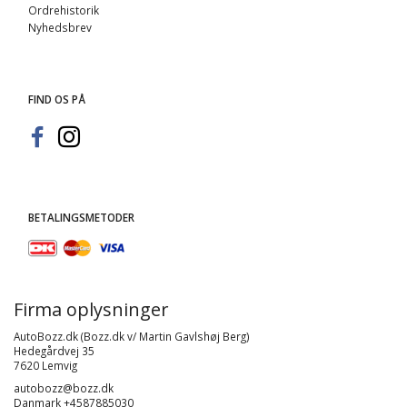
Ordrehistorik
Nyhedsbrev
FIND OS PÅ
BETALINGSMETODER
Firma oplysninger
AutoBozz.dk (Bozz.dk v/ Martin Gavlshøj Berg)
Hedegårdvej 35
7620 Lemvig
autobozz@bozz.dk
Danmark +4587885030