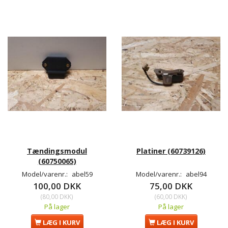
Tændingsmodul
Platiner (60739126)
(60750065)
Model/varenr.:
abel59
Model/varenr.:
abel94
100,00 DKK
75,00 DKK
(
80,00 DKK
)
(
60,00 DKK
)
På lager
På lager
LÆG I KURV
LÆG I KURV