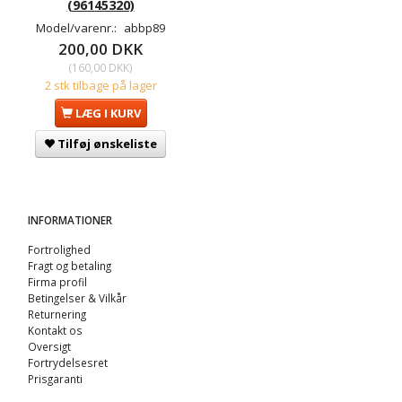
(96145320)
Model/varenr.:
abbp89
200,00 DKK
(
160,00 DKK
)
2 stk tilbage på lager
LÆG I KURV
Tilføj ønskeliste
INFORMATIONER
Fortrolighed
Fragt og betaling
Firma profil
Betingelser & Vilkår
Returnering
Kontakt os
Oversigt
Fortrydelsesret
Prisgaranti