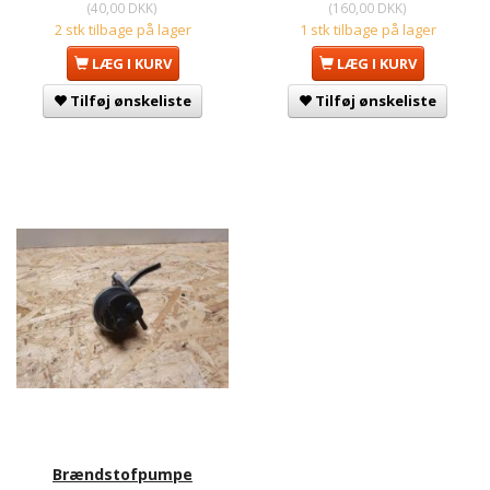
(
40,00 DKK
)
(
160,00 DKK
)
2 stk tilbage på lager
1 stk tilbage på lager
LÆG I KURV
LÆG I KURV
Tilføj ønskeliste
Tilføj ønskeliste
Brændstofpumpe