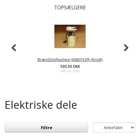
TOPSÆLGERE
Brændstofpumpe (46807439) (brugt)
500,00 DKK
(
400,00 DKK
)
Elektriske dele
Filtre