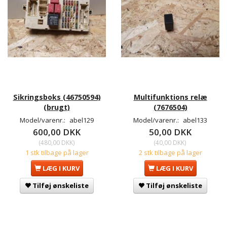
Sikringsboks (46750594)
Multifunktions relæ
(brugt)
(7676504)
Model/varenr.:
abel129
Model/varenr.:
abel133
600,00 DKK
50,00 DKK
(
480,00 DKK
)
(
40,00 DKK
)
1 stk tilbage på lager
2 stk tilbage på lager
LÆG I KURV
LÆG I KURV
Tilføj ønskeliste
Tilføj ønskeliste