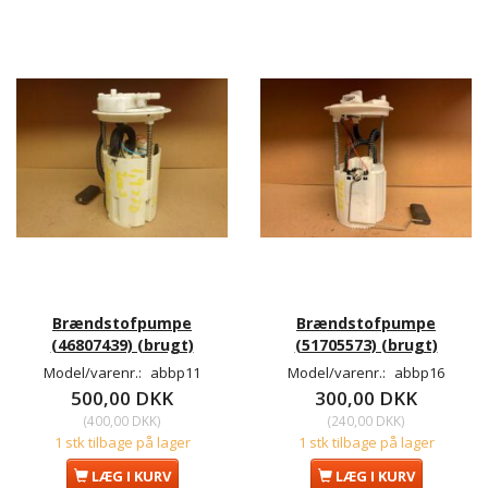
Brændstofpumpe
Brændstofpumpe
(46807439) (brugt)
(51705573) (brugt)
Model/varenr.:
abbp11
Model/varenr.:
abbp16
500,00 DKK
300,00 DKK
(
400,00 DKK
)
(
240,00 DKK
)
1 stk tilbage på lager
1 stk tilbage på lager
LÆG I KURV
LÆG I KURV