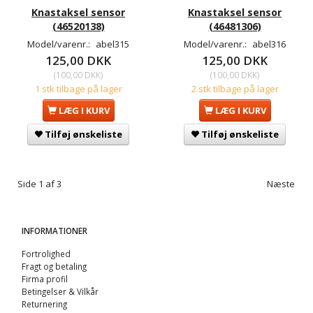
Knastaksel sensor
Knastaksel sensor
(46520138)
(46481306)
Model/varenr.:
abel315
Model/varenr.:
abel316
125,00 DKK
125,00 DKK
(
100,00 DKK
)
(
100,00 DKK
)
1 stk tilbage på lager
2 stk tilbage på lager
LÆG I KURV
LÆG I KURV
Tilføj ønskeliste
Tilføj ønskeliste
Side 1 af 3
Næste
INFORMATIONER
Fortrolighed
Fragt og betaling
Firma profil
Betingelser & Vilkår
Returnering