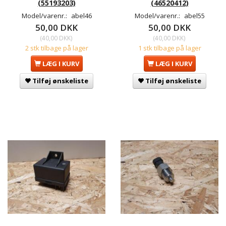
(55193203)
(46520412)
Model/varenr.:
abel46
Model/varenr.:
abel55
50,00 DKK
50,00 DKK
(
40,00 DKK
)
(
40,00 DKK
)
2 stk tilbage på lager
1 stk tilbage på lager
LÆG I KURV
LÆG I KURV
Tilføj ønskeliste
Tilføj ønskeliste