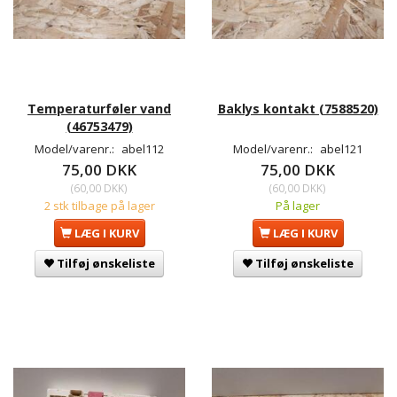
Temperaturføler vand
Baklys kontakt (7588520)
(46753479)
Model/varenr.:
abel112
Model/varenr.:
abel121
75,00 DKK
75,00 DKK
(
60,00 DKK
)
(
60,00 DKK
)
2 stk tilbage på lager
På lager
LÆG I KURV
LÆG I KURV
Tilføj ønskeliste
Tilføj ønskeliste