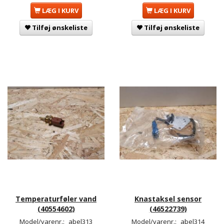
LÆG I KURV
LÆG I KURV
Tilføj ønskeliste
Tilføj ønskeliste
Temperaturføler vand
Knastaksel sensor
(40554602)
(46522739)
Model/varenr.:
abel313
Model/varenr.:
abel314