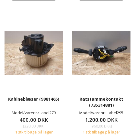
Kabineblæser (9981465)
Ratstammekontakt
(735314881)
Model/varenr.:
abel279
Model/varenr.:
abel295
400,00 DKK
1.200,00 DKK
(
320,00 DKK
)
(
960,00 DKK
)
1 stk tilbage på lager
1 stk tilbage på lager