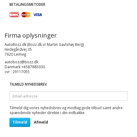
BETALINGSMETODER
Firma oplysninger
AutoBozz.dk (Bozz.dk v/ Martin Gavlshøj Berg)
Hedegårdvej 35
7620 Lemvig
autobozz@bozz.dk
Danmark +4587885030
cvr : 29117055
TILMELD NYHEDSBREV
Email-
adresse
Tilmeld dig vores nyhedsbrev og modtag gode tilbud samt andre
spændende nyheder direkte i din indbakke.
Tilmeld
Afmeld