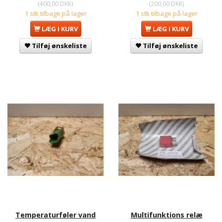
(
400,00 DKK
)
(
200,00 DKK
)
1 stk tilbage på lager
1 stk tilbage på lager
LÆG I KURV
LÆG I KURV
Tilføj ønskeliste
Tilføj ønskeliste
Temperaturføler vand
Multifunktions relæ