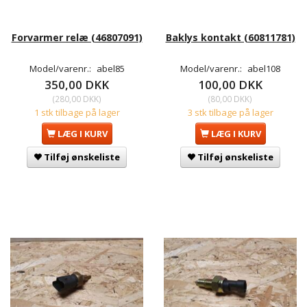
Forvarmer relæ (46807091)
Baklys kontakt (60811781)
Model/varenr.:
abel85
Model/varenr.:
abel108
350,00 DKK
100,00 DKK
(
280,00 DKK
)
(
80,00 DKK
)
1 stk tilbage på lager
3 stk tilbage på lager
LÆG I KURV
LÆG I KURV
Tilføj ønskeliste
Tilføj ønskeliste