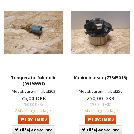
Temperaturføler olie
Kabineblæser (77365016)
(09198691)
Model/varenr.:
abel203
Model/varenr.:
abel250
75,00 DKK
250,00 DKK
(
60,00 DKK
)
(
200,00 DKK
)
2 stk tilbage på lager
1 stk tilbage på lager
LÆG I KURV
LÆG I KURV
Tilføj ønskeliste
Tilføj ønskeliste