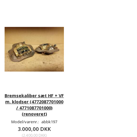
Bremsekaliber sæt HF + VF
m. klodser (4772087701000
/ 4771087701000)
(renoveret)
Model/varenr.:
abbk197
3.000,00 DKK
(
2.400,00 DKK
)