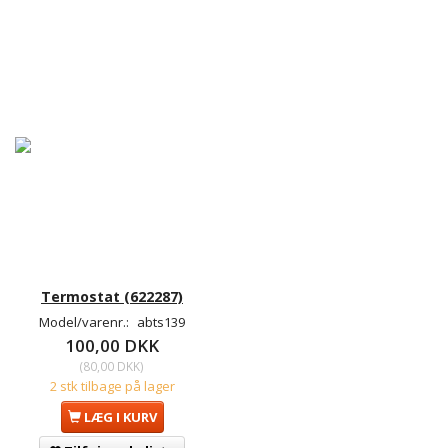
Termostat (622287)
Model/varenr.:
abts139
100,00 DKK
(
80,00 DKK
)
2 stk tilbage på lager
LÆG I KURV