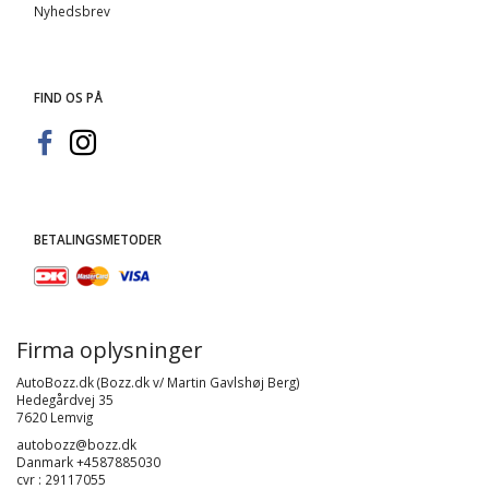
Nyhedsbrev
FIND OS PÅ
BETALINGSMETODER
Firma oplysninger
AutoBozz.dk (Bozz.dk v/ Martin Gavlshøj Berg)
Hedegårdvej 35
7620 Lemvig
autobozz@bozz.dk
Danmark +4587885030
cvr : 29117055