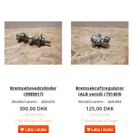
Bremsehovedcylinder
Bremsekraftregulator
(9989017)
(ALB ventil) (791459)
Model/varenr.:
abbd34
Model/varenr.:
abbd44
300,00 DKK
125,00 DKK
(
240,00 DKK
)
(
100,00 DKK
)
2 stk tilbage på lager
2 stk tilbage på lager
LÆG I KURV
LÆG I KURV