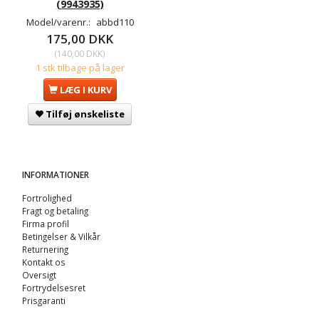
(9943935)
Model/varenr.:
abbd110
175,00 DKK
(
140,00 DKK
)
1 stk tilbage på lager
LÆG I KURV
Tilføj ønskeliste
INFORMATIONER
Fortrolighed
Fragt og betaling
Firma profil
Betingelser & Vilkår
Returnering
Kontakt os
Oversigt
Fortrydelsesret
Prisgaranti