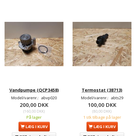
Vandpumpe (QCP3458)
Termostat (38713)
Model/varenr.:
abvp020
Model/varenr.:
abts29
200,00 DKK
100,00 DKK
(
160,00 DKK
)
(
80,00 DKK
)
På lager
1 stk tilbage på lager
LÆG I KURV
LÆG I KURV