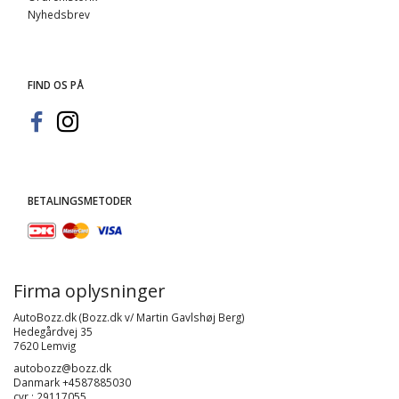
Nyhedsbrev
FIND OS PÅ
BETALINGSMETODER
Firma oplysninger
AutoBozz.dk (Bozz.dk v/ Martin Gavlshøj Berg)
Hedegårdvej 35
7620 Lemvig
autobozz@bozz.dk
Danmark +4587885030
cvr : 29117055