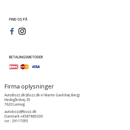
FIND OS PÅ
BETALINGSMETODER
Firma oplysninger
AutoBozz.dk (Bozz.dk v/ Martin Gavlshøj Berg)
Hedegårdvej 35
7620 Lemvig
autobozz@bozz.dk
Danmark +4587885030
cvr : 29117055