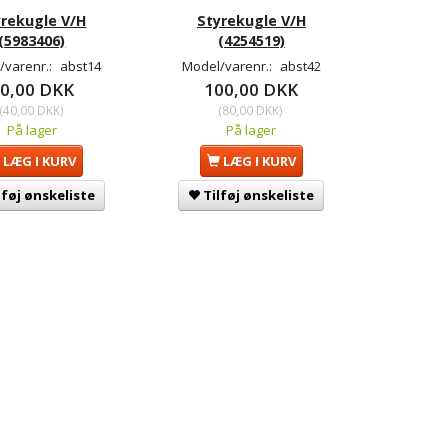
yrekugle V/H
Styrekugle V/H
(5983406)
(4254519)
/varenr.:
abst14
Model/varenr.:
abst42
0,00 DKK
100,00 DKK
(
40,00 DKK
)
(
80,00 DKK
)
På lager
På lager
LÆG I KURV
LÆG I KURV
lføj ønskeliste
Tilføj ønskeliste