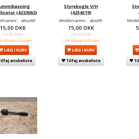
ummibøsning
Styrekugle V/H
St
lisator (4233062)
(4254519)
l/varenr.:
abuv60
Model/varenr.:
abst05
Model
15,00 DKK
75,00 DKK
5
(
12,00 DKK
)
(
60,00 DKK
)
tk tilbage på lager
1 stk tilbage på lager
LÆG I KURV
LÆG I KURV
ilføj ønskeliste
Tilføj ønskeliste
Ti