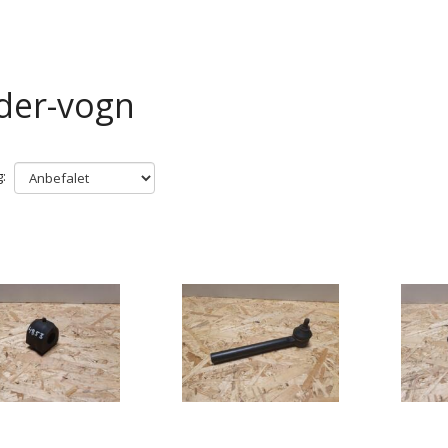
der-vogn
: