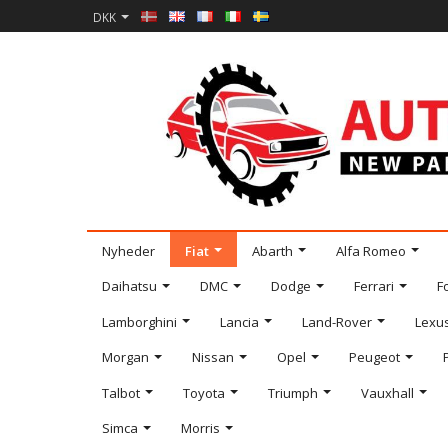
DKK
Nyheder
Fiat
Abarth
Alfa Romeo
Daihatsu
DMC
Dodge
Ferrari
F
Lamborghini
Lancia
Land-Rover
Lexu
Morgan
Nissan
Opel
Peugeot
Talbot
Toyota
Triumph
Vauxhall
Simca
Morris