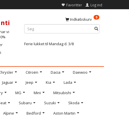
Favoritter
Log ind
0
Indkøbskurv
nti
ar vi
-10%
Ferie lukket til Mandag d. 3/8
er
i
Chrysler
Citroën
Dacia
Daewoo
Jaguar
Jeep
Kia
Lada
ry
MG
Mini
Mitsubishi
Seat
Subaru
Suzuki
Skoda
Alpine
Bedford
Aston Martin