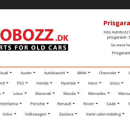
Prisgara
Hos Autobozz h
prisgaranti 
Se mere h
Prisgarant
Audi
Austin
Autobianchi
BMW
Chevrolet
ord
FSO
Honda
Hyundai
Iveco
Izusu
s
Lotus
Maserati
Mazda
Mercedes
Mercu
Pininfarina
Porsche
Renault
Rover
Saab
Volvo
Volkswagon
Zastava
Varer uden indeling