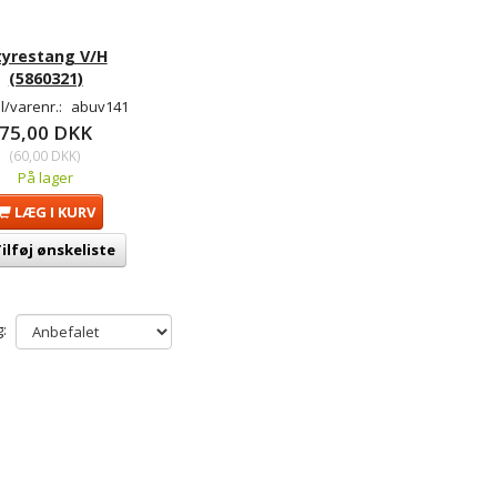
tyrestang V/H
(5860321)
/varenr.:
abuv141
75,00 DKK
(
60,00 DKK
)
På lager
LÆG I KURV
ilføj ønskeliste
: