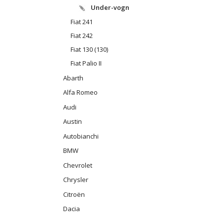
Under-vogn
Fiat 241
Fiat 242
Fiat 130 (130)
Fiat Palio II
Abarth
Alfa Romeo
Audi
Austin
Autobianchi
BMW
Chevrolet
Chrysler
Citroën
Dacia