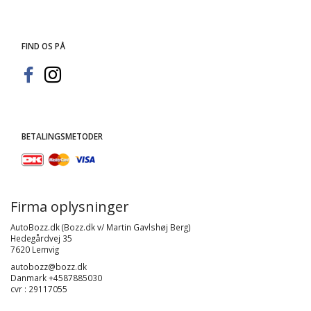
FIND OS PÅ
BETALINGSMETODER
Firma oplysninger
AutoBozz.dk (Bozz.dk v/ Martin Gavlshøj Berg)
Hedegårdvej 35
7620 Lemvig
autobozz@bozz.dk
Danmark +4587885030
cvr : 29117055