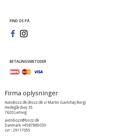
FIND OS PÅ
BETALINGSMETODER
Firma oplysninger
AutoBozz.dk (Bozz.dk v/ Martin Gavlshøj Berg)
Hedegårdvej 35
7620 Lemvig
autobozz@bozz.dk
Danmark +4587885030
cvr : 29117055