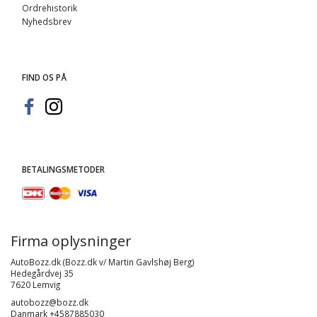
Ordrehistorik
Nyhedsbrev
FIND OS PÅ
BETALINGSMETODER
Firma oplysninger
AutoBozz.dk (Bozz.dk v/ Martin Gavlshøj Berg)
Hedegårdvej 35
7620 Lemvig
autobozz@bozz.dk
Danmark +4587885030