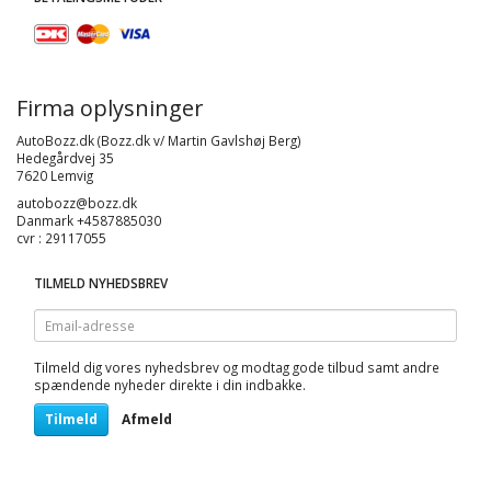
Firma oplysninger
AutoBozz.dk (Bozz.dk v/ Martin Gavlshøj Berg)
Hedegårdvej 35
7620 Lemvig
autobozz@bozz.dk
Danmark +4587885030
cvr : 29117055
TILMELD NYHEDSBREV
Email-
adresse
Tilmeld dig vores nyhedsbrev og modtag gode tilbud samt andre
spændende nyheder direkte i din indbakke.
Tilmeld
Afmeld