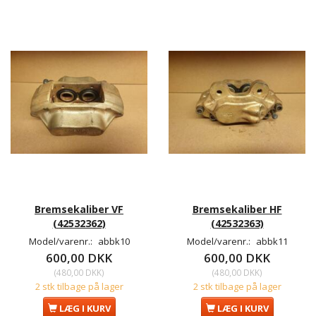
Bremsekaliber VF
Bremsekaliber HF
(42532362)
(42532363)
Model/varenr.:
abbk10
Model/varenr.:
abbk11
600,00 DKK
600,00 DKK
(
480,00 DKK
)
(
480,00 DKK
)
2 stk tilbage på lager
2 stk tilbage på lager
LÆG I KURV
LÆG I KURV