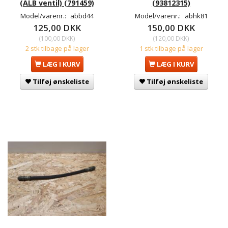
(ALB ventil) (791459)
(93812315)
Model/varenr.:
abbd44
Model/varenr.:
abhk81
125,00 DKK
150,00 DKK
(
100,00 DKK
)
(
120,00 DKK
)
2 stk tilbage på lager
1 stk tilbage på lager
LÆG I KURV
LÆG I KURV
Tilføj ønskeliste
Tilføj ønskeliste