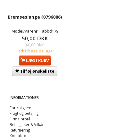
Bremseslange (8796886)
Model/varenr.:
abbd179
50,00 DKK
(
40,00 DKK
)
1 stk tilbage på lager
LÆG I KURV
Tilføj ønskeliste
INFORMATIONER
Fortrolighed
Fragt og betaling
Firma profil
Betingelser & Vilkår
Returnering
Kontakt os