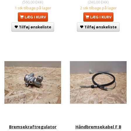
(
560,00 DKK
)
(
240,00 DKK
)
1 stk tilbage på lager
2 stk tilbage på lager
LÆG I KURV
LÆG I KURV
Tilføj ønskeliste
Tilføj ønskeliste
Bremsekraftregulator
Håndbremsekabel F B