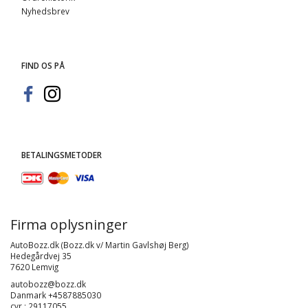
Nyhedsbrev
FIND OS PÅ
BETALINGSMETODER
Firma oplysninger
AutoBozz.dk (Bozz.dk v/ Martin Gavlshøj Berg)
Hedegårdvej 35
7620 Lemvig
autobozz@bozz.dk
Danmark +4587885030
cvr : 29117055