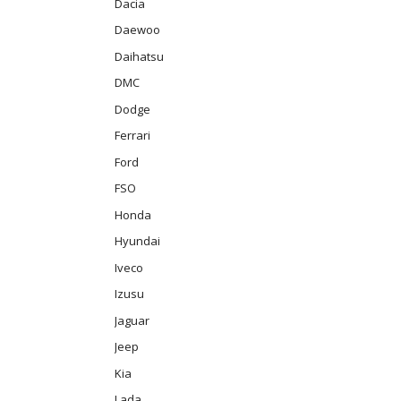
Dacia
Daewoo
Daihatsu
DMC
Dodge
Ferrari
Ford
FSO
Honda
Hyundai
Iveco
Izusu
Jaguar
Jeep
Kia
Lada