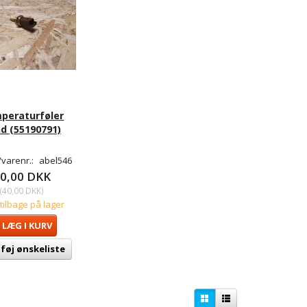
peraturføler
d (55190791)
varenr.:
abel546
0,00 DKK
(
40,00 DKK
)
 tilbage på lager
LÆG I KURV
lføj ønskeliste