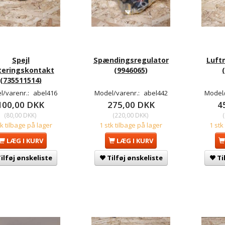
Spejl
Spændingsregulator
Luft
teringskontakt
(9946065)
(735511514)
l/varenr.:
abel416
Model/varenr.:
abel442
Model/
100,00 DKK
275,00 DKK
4
(
80,00 DKK
)
(
220,00 DKK
)
(
tk tilbage på lager
1 stk tilbage på lager
1 stk
LÆG I KURV
LÆG I KURV
ilføj ønskeliste
Tilføj ønskeliste
Ti