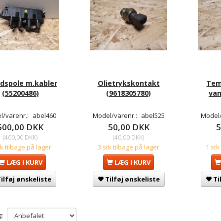
spole m.kabler
Olietrykskontakt
Tem
(55200486)
(9618305780)
van
l/varenr.:
abel460
Model/varenr.:
abel525
Model/
500,00 DKK
50,00 DKK
5
(
400,00 DKK
)
(
40,00 DKK
)
tk tilbage på lager
3 stk tilbage på lager
1 stk
LÆG I KURV
LÆG I KURV
ilføj ønskeliste
Tilføj ønskeliste
Ti
: