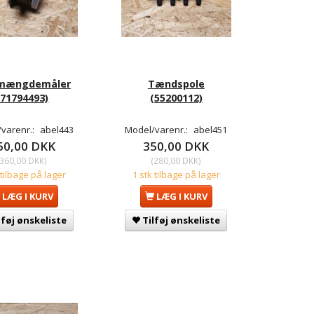
mængdemåler
Tændspole
(71794493)
(55200112)
varenr.:
abel443
Model/varenr.:
abel451
50,00 DKK
350,00 DKK
360,00 DKK
)
(
280,00 DKK
)
 tilbage på lager
1 stk tilbage på lager
LÆG I KURV
LÆG I KURV
lføj ønskeliste
Tilføj ønskeliste