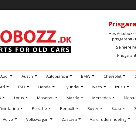
Prisgara
Hos Autobozz h
prisgaranti 
Se mere h
Prisgarant
Audi
Austin
Autobianchi
BMW
Chevrolet
ord
FSO
Honda
Hyundai
Iveco
Izusu
s
Lotus
Maserati
Mazda
Mercedes
Mercu
Pininfarina
Porsche
Renault
Rover
Saab
Volvo
Volkswagon
Zastava
Varer uden indeling