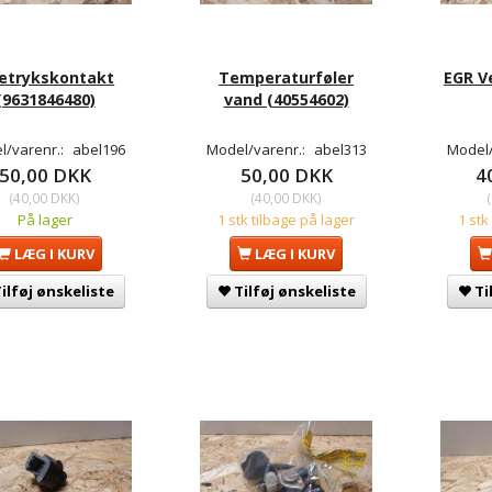
ietrykskontakt
Temperaturføler
EGR Ve
(9631846480)
vand (40554602)
l/varenr.:
abel196
Model/varenr.:
abel313
Model/
50,00 DKK
50,00 DKK
4
(
40,00 DKK
)
(
40,00 DKK
)
(
På lager
1 stk tilbage på lager
1 stk
LÆG I KURV
LÆG I KURV
ilføj ønskeliste
Tilføj ønskeliste
Ti