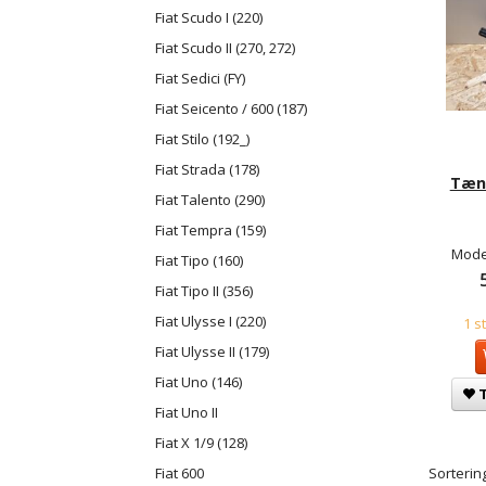
Fiat Scudo I (220)
Fiat Scudo II (270, 272)
Fiat Sedici (FY)
Fiat Seicento / 600 (187)
Fiat Stilo (192_)
Fiat Strada (178)
Tænd
Fiat Talento (290)
Fiat Tempra (159)
Mode
Fiat Tipo (160)
Fiat Tipo II (356)
Fiat Ulysse I (220)
1 s
Fiat Ulysse II (179)
Fiat Uno (146)
T
Fiat Uno II
Fiat X 1/9 (128)
Sortering
Fiat 600