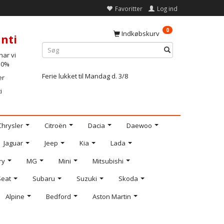
Favoritter
Log ind
0
Indkøbskurv
nti
ar vi
-10%
Ferie lukket til Mandag d. 3/8
er
i
Chrysler
Citroën
Dacia
Daewoo
Jaguar
Jeep
Kia
Lada
ry
MG
Mini
Mitsubishi
Seat
Subaru
Suzuki
Skoda
Alpine
Bedford
Aston Martin