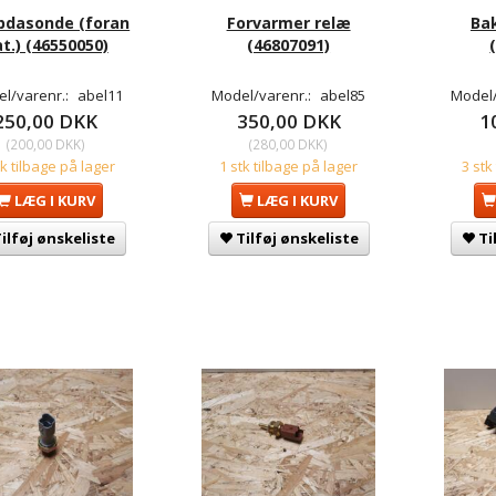
dasonde (foran
Forvarmer relæ
Ba
t.) (46550050)
(46807091)
l/varenr.:
abel11
Model/varenr.:
abel85
Model/
250,00 DKK
350,00 DKK
1
(
200,00 DKK
)
(
280,00 DKK
)
tk tilbage på lager
1 stk tilbage på lager
3 stk
LÆG I KURV
LÆG I KURV
ilføj ønskeliste
Tilføj ønskeliste
Ti