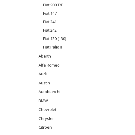
Fiat 900 T/E
Fiat 147
Fiat 241
Fiat 242
Fiat 130 (130)
Fiat Palio II
Abarth
Alfa Romeo
Audi
Austin
Autobianchi
BMW
Chevrolet
Chrysler
Citroën