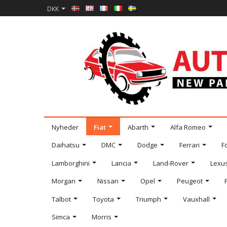
DKK
Nyheder
Fiat
Abarth
Alfa Romeo
Daihatsu
DMC
Dodge
Ferrari
F
Lamborghini
Lancia
Land-Rover
Lexu
Morgan
Nissan
Opel
Peugeot
Talbot
Toyota
Triumph
Vauxhall
Simca
Morris