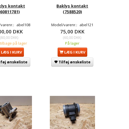
klys kontakt
Baklys kontakt
(60811781)
(7588520)
varenr.:
abel108
Model/varenr.:
abel121
00,00 DKK
75,00 DKK
(
80,00 DKK
)
(
60,00 DKK
)
 tilbage på lager
På lager
LÆG I KURV
LÆG I KURV
lføj ønskeliste
Tilføj ønskeliste