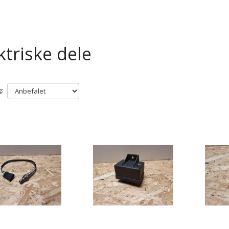
ktriske dele
: