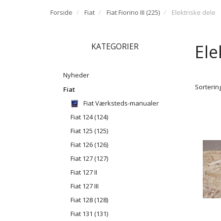
Forside
Fiat
Fiat Fiorino III (225)
Elektriske dele
Ele
KATEGORIER
Nyheder
Sortering
Fiat
Fiat Værksteds-manualer
Fiat 124 (124)
Fiat 125 (125)
Fiat 126 (126)
Fiat 127 (127)
Fiat 127 II
Fiat 127 III
Fiat 128 (128)
Fiat 131 (131)