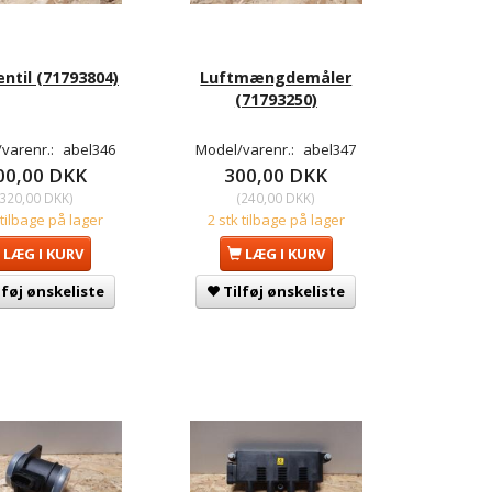
ntil (71793804)
Luftmængdemåler
(71793250)
varenr.:
abel346
Model/varenr.:
abel347
00,00 DKK
300,00 DKK
320,00 DKK
)
(
240,00 DKK
)
 tilbage på lager
2 stk tilbage på lager
LÆG I KURV
LÆG I KURV
lføj ønskeliste
Tilføj ønskeliste