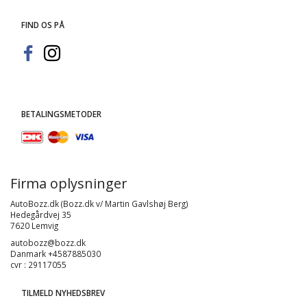
FIND OS PÅ
BETALINGSMETODER
Firma oplysninger
AutoBozz.dk (Bozz.dk v/ Martin Gavlshøj Berg)
Hedegårdvej 35
7620 Lemvig
autobozz@bozz.dk
Danmark +4587885030
cvr : 29117055
TILMELD NYHEDSBREV