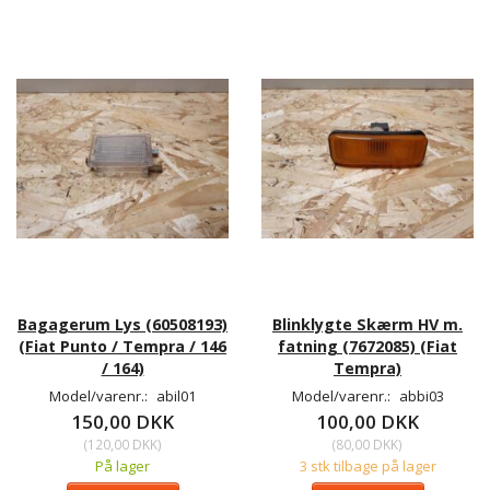
Bagagerum Lys (60508193)
Blinklygte Skærm HV m.
(Fiat Punto / Tempra / 146
fatning (7672085) (Fiat
/ 164)
Tempra)
Model/varenr.:
abil01
Model/varenr.:
abbi03
150,00 DKK
100,00 DKK
(
120,00 DKK
)
(
80,00 DKK
)
På lager
3 stk tilbage på lager