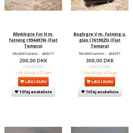
Blinklygte For H m.
Baglygte V m. fatning u.
fatning (9944976) (Fiat
glas (7619025) (Fiat
Tempra)
Tempra)
Model/varenr.:
abbi17
Model/varenr.:
abbl31
200,00 DKK
300,00 DKK
(
160,00 DKK
)
(
240,00 DKK
)
1 stk tilbage på lager
1 stk tilbage på lager
LÆG I KURV
LÆG I KURV
Tilføj ønskeliste
Tilføj ønskeliste