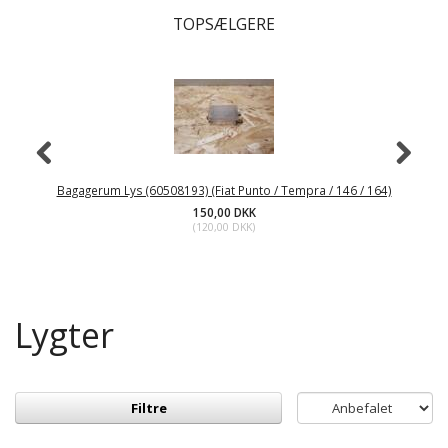
TOPSÆLGERE
Bagagerum Lys (60508193) (Fiat Punto / Tempra / 146 / 164)
150,00 DKK
(
120,00 DKK
)
Lygter
Filtre