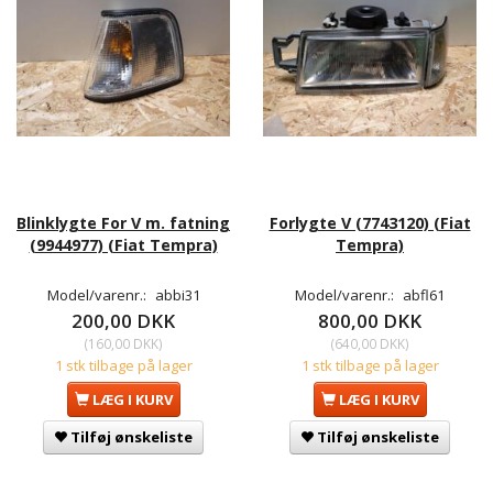
Blinklygte For V m. fatning
Forlygte V (7743120) (Fiat
(9944977) (Fiat Tempra)
Tempra)
Model/varenr.:
abbi31
Model/varenr.:
abfl61
200,00 DKK
800,00 DKK
(
160,00 DKK
)
(
640,00 DKK
)
1 stk tilbage på lager
1 stk tilbage på lager
LÆG I KURV
LÆG I KURV
Tilføj ønskeliste
Tilføj ønskeliste