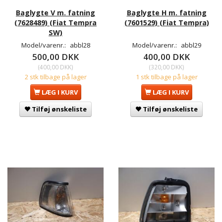
Baglygte V m. fatning
Baglygte H m. fatning
(7628489) (Fiat Tempra
(7601529) (Fiat Tempra)
SW)
Model/varenr.:
abbl28
Model/varenr.:
abbl29
500,00 DKK
400,00 DKK
(
400,00 DKK
)
(
320,00 DKK
)
2 stk tilbage på lager
1 stk tilbage på lager
LÆG I KURV
LÆG I KURV
Tilføj ønskeliste
Tilføj ønskeliste