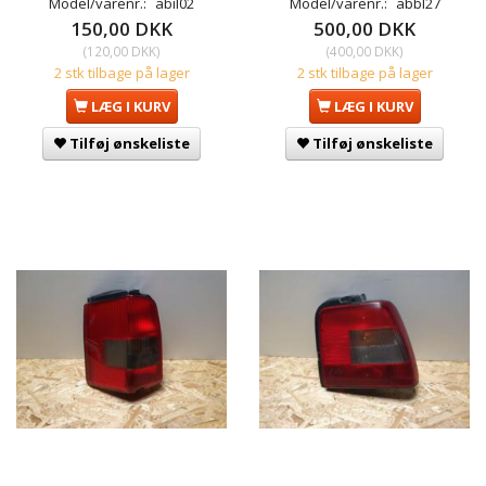
Model/varenr.:
abil02
Model/varenr.:
abbl27
150,00 DKK
500,00 DKK
(
120,00 DKK
)
(
400,00 DKK
)
2 stk tilbage på lager
2 stk tilbage på lager
LÆG I KURV
LÆG I KURV
Tilføj ønskeliste
Tilføj ønskeliste