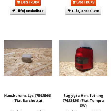
LÆG I KURV
LÆG I KURV
Tilføj ønskeliste
Tilføj ønskeliste
Hanskerums Lys (7592569)
Baglygte H m. fatning
(Fiat Barchetta)
(7628429) (Fiat Tempra
SW)