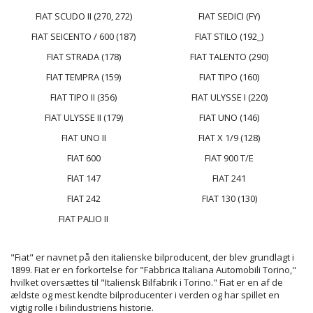
FIAT SCUDO II (270, 272)
FIAT SEDICI (FY)
FIAT SEICENTO / 600 (187)
FIAT STILO (192_)
FIAT STRADA (178)
FIAT TALENTO (290)
FIAT TEMPRA (159)
FIAT TIPO (160)
FIAT TIPO II (356)
FIAT ULYSSE I (220)
FIAT ULYSSE II (179)
FIAT UNO (146)
FIAT UNO II
FIAT X 1/9 (128)
FIAT 600
FIAT 900 T/E
FIAT 147
FIAT 241
FIAT 242
FIAT 130 (130)
FIAT PALIO II
"Fiat" er navnet på den italienske bilproducent, der blev grundlagt i
1899. Fiat er en forkortelse for "Fabbrica Italiana Automobili Torino,"
hvilket oversættes til "Italiensk Bilfabrik i Torino." Fiat er en af de
ældste og mest kendte bilproducenter i verden og har spillet en
vigtig rolle i bilindustriens historie.