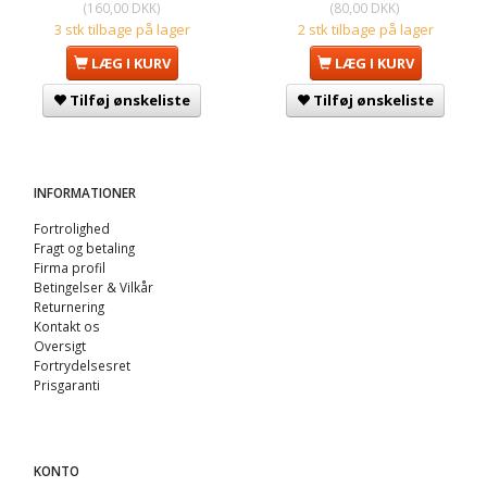
(
160,00 DKK
)
(
80,00 DKK
)
3 stk tilbage på lager
2 stk tilbage på lager
LÆG I KURV
LÆG I KURV
Tilføj ønskeliste
Tilføj ønskeliste
INFORMATIONER
Fortrolighed
Fragt og betaling
Firma profil
Betingelser & Vilkår
Returnering
Kontakt os
Oversigt
Fortrydelsesret
Prisgaranti
KONTO