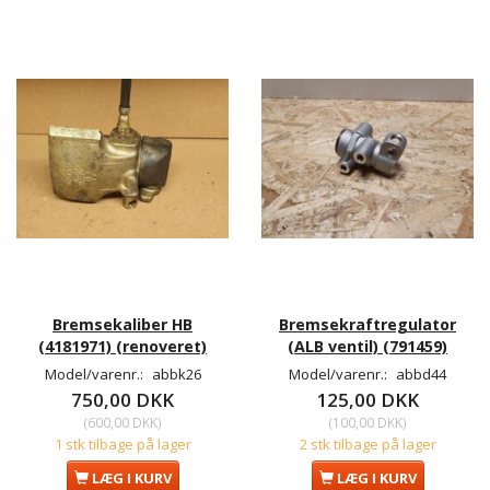
Bremsekaliber HB
Bremsekraftregulator
(4181971) (renoveret)
(ALB ventil) (791459)
Model/varenr.:
abbk26
Model/varenr.:
abbd44
750,00 DKK
125,00 DKK
(
600,00 DKK
)
(
100,00 DKK
)
1 stk tilbage på lager
2 stk tilbage på lager
LÆG I KURV
LÆG I KURV