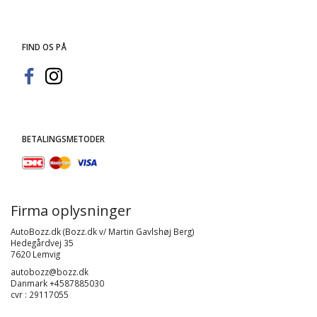
FIND OS PÅ
BETALINGSMETODER
Firma oplysninger
AutoBozz.dk (Bozz.dk v/ Martin Gavlshøj Berg)
Hedegårdvej 35
7620 Lemvig
autobozz@bozz.dk
Danmark +4587885030
cvr : 29117055