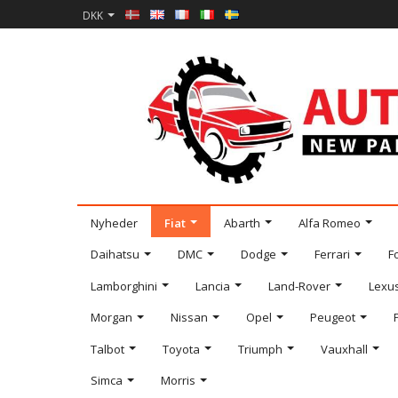
DKK
Nyheder
Fiat
Abarth
Alfa Romeo
Daihatsu
DMC
Dodge
Ferrari
F
Lamborghini
Lancia
Land-Rover
Lexu
Morgan
Nissan
Opel
Peugeot
Talbot
Toyota
Triumph
Vauxhall
Simca
Morris