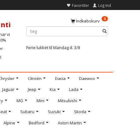
Favoritter
Log ind
0
Indkøbskurv
nti
ar vi
-10%
Ferie lukket til Mandag d. 3/8
er
i
Chrysler
Citroën
Dacia
Daewoo
Jaguar
Jeep
Kia
Lada
ry
MG
Mini
Mitsubishi
Seat
Subaru
Suzuki
Skoda
Alpine
Bedford
Aston Martin