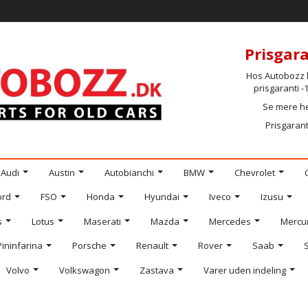
Prisgara
Hos Autobozz h
prisgaranti 
Se mere h
Prisgarant
Audi
Austin
Autobianchi
BMW
Chevrolet
ord
FSO
Honda
Hyundai
Iveco
Izusu
s
Lotus
Maserati
Mazda
Mercedes
Mercu
Pininfarina
Porsche
Renault
Rover
Saab
Volvo
Volkswagon
Zastava
Varer uden indeling