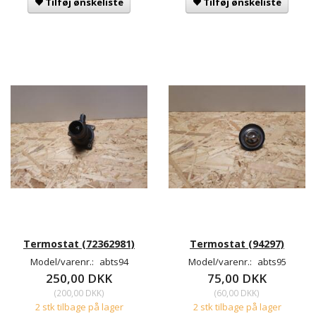
Tilføj ønskeliste
Tilføj ønskeliste
Termostat (72362981)
Termostat (94297)
Model/varenr.:
abts94
Model/varenr.:
abts95
250,00 DKK
75,00 DKK
(
200,00 DKK
)
(
60,00 DKK
)
2 stk tilbage på lager
2 stk tilbage på lager