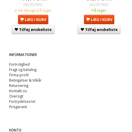
(
80,00 DKK
)
(
40,00 DKK
)
2 stk tilbage på lager
På lager
LÆG I KURV
LÆG I KURV
Tilføj ønskeliste
Tilføj ønskeliste
INFORMATIONER
Fortrolighed
Fragt og betaling
Firma profil
Betingelser & Vilkår
Returnering
Kontakt os
Oversigt
Fortrydelsesret
Prisgaranti
KONTO