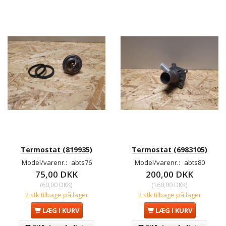
Termostat (819935)
Termostat (6983105)
Model/varenr.:
abts76
Model/varenr.:
abts80
75,00 DKK
200,00 DKK
(
60,00 DKK
)
(
160,00 DKK
)
2 stk tilbage på lager
2 stk tilbage på lager
LÆG I KURV
LÆG I KURV