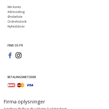
Min konto
Adressebog
Ønskeliste
Ordrehistorik
Nyhedsbrev
FIND OS PÅ
BETALINGSMETODER
Firma oplysninger
AutoBozz.dk (Bozz.dk v/ Martin Gavlshøj Berg)