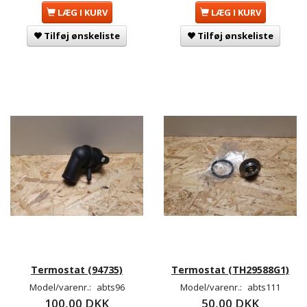
LÆG I KURV
LÆG I KURV
Tilføj ønskeliste
Tilføj ønskeliste
Termostat (94735)
Termostat (TH29588G1)
Model/varenr.:
abts96
Model/varenr.:
abts111
100,00 DKK
50,00 DKK