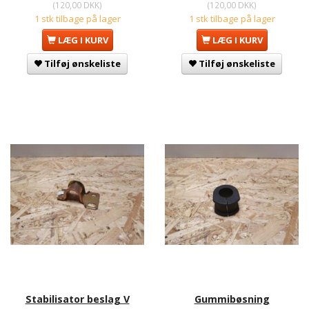
(
120,00 DKK
)
(
120,00 DKK
)
1 stk tilbage på lager
1 stk tilbage på lager
LÆG I KURV
LÆG I KURV
Tilføj ønskeliste
Tilføj ønskeliste
Stabilisator beslag V
Gummibøsning