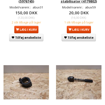
(5976745)
stabilisator (4179802)
Model/varenr.:
abuv31
Model/varenr.:
abuv59
150,00 DKK
20,00 DKK
(
120,00 DKK
)
(
16,00 DKK
)
2 stk tilbage på lager
1 stk tilbage på lager
LÆG I KURV
LÆG I KURV
Tilføj ønskeliste
Tilføj ønskeliste