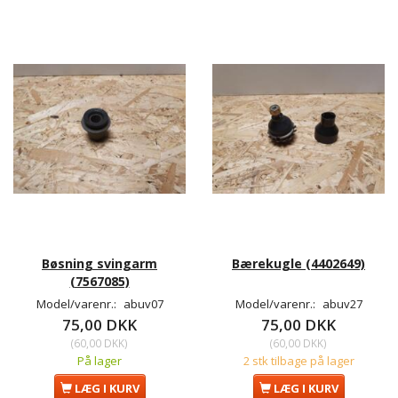
Bøsning svingarm
Bærekugle (4402649)
(7567085)
Model/varenr.:
abuv07
Model/varenr.:
abuv27
75,00 DKK
75,00 DKK
(
60,00 DKK
)
(
60,00 DKK
)
På lager
2 stk tilbage på lager
LÆG I KURV
LÆG I KURV