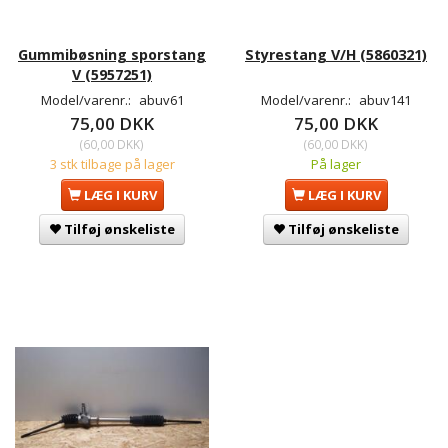
Gummibøsning sporstang
Styrestang V/H (5860321)
V (5957251)
Model/varenr.:
abuv61
Model/varenr.:
abuv141
75,00 DKK
75,00 DKK
(
60,00 DKK
)
(
60,00 DKK
)
3 stk tilbage på lager
På lager
LÆG I KURV
LÆG I KURV
Tilføj ønskeliste
Tilføj ønskeliste