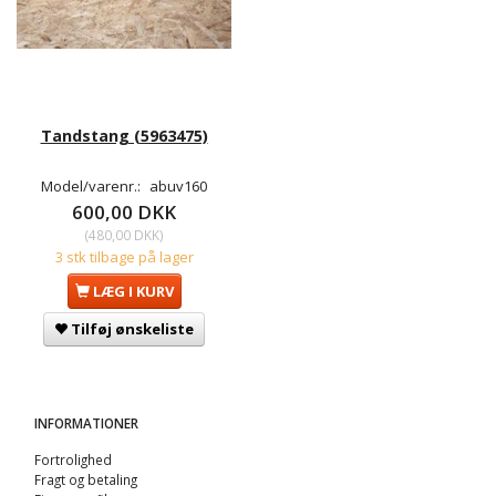
Tandstang (5963475)
Model/varenr.:
abuv160
600,00 DKK
(
480,00 DKK
)
3 stk tilbage på lager
LÆG I KURV
Tilføj ønskeliste
INFORMATIONER
Fortrolighed
Fragt og betaling