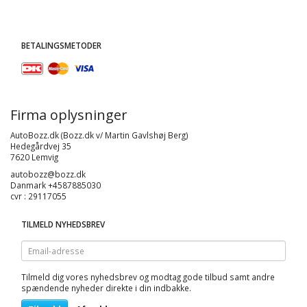
BETALINGSMETODER
Firma oplysninger
AutoBozz.dk (Bozz.dk v/ Martin Gavlshøj Berg)
Hedegårdvej 35
7620 Lemvig
autobozz@bozz.dk
Danmark +4587885030
cvr : 29117055
TILMELD NYHEDSBREV
Email-
adresse
Tilmeld dig vores nyhedsbrev og modtag gode tilbud samt andre
spændende nyheder direkte i din indbakke.