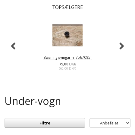
TOPSÆLGERE
Bøsning svingarm (7567085)
75,00 DKK
(
60,00 DKK
)
Under-vogn
Filtre