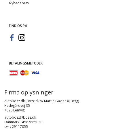
Nyhedsbrev
FIND OS PÅ
BETALINGSMETODER
Firma oplysninger
AutoBozz.dk (Bozz.dk v/ Martin Gavlshøj Berg)
Hedegårdvej 35
7620 Lemvig
autobozz@bozz.dk
Danmark +4587885030
cvr : 29117055