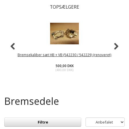
TOPSÆLGERE
Bremsekaliber sæt HB + VB (542230 / 542229) (renoveret)
B
500,00 DKK
(
400,00 DKK
)
Bremsedele
Filtre