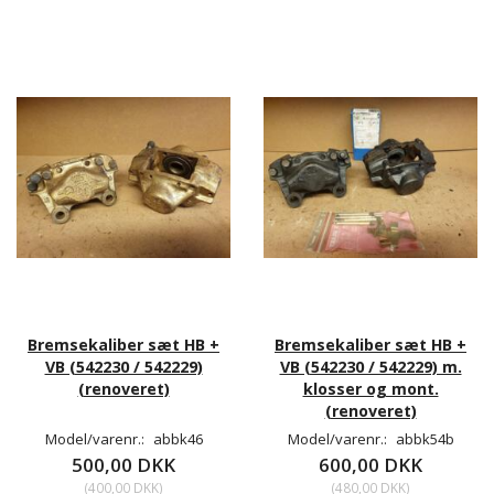
Bremsekaliber sæt HB +
Bremsekaliber sæt HB +
VB (542230 / 542229)
VB (542230 / 542229) m.
(renoveret)
klosser og mont.
(renoveret)
Model/varenr.:
abbk46
Model/varenr.:
abbk54b
500,00 DKK
600,00 DKK
(
400,00 DKK
)
(
480,00 DKK
)