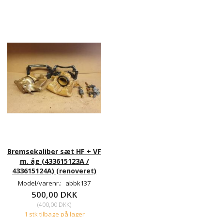
Bremsekaliber sæt HF + VF
m. åg (433615123A /
433615124A) (renoveret)
Model/varenr.:
abbk137
500,00 DKK
(
400,00 DKK
)
1 stk tilbage på lager