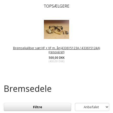
TOPSÆLGERE
Bremsekaliber sæt HF + VF m. åg (433615123A / 433615124A)
(renoveret)
500,00 DKK
(
400,00 DKK
)
Bremsedele
Filtre