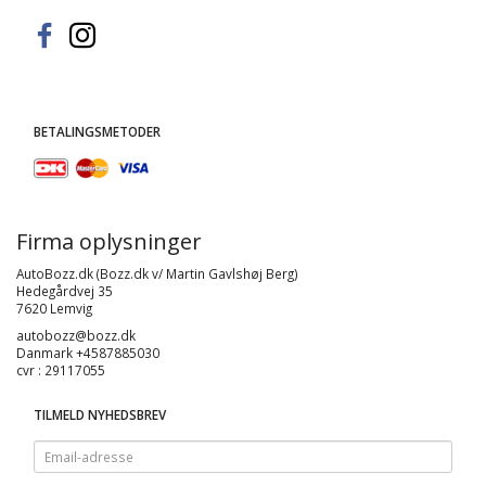
BETALINGSMETODER
Firma oplysninger
AutoBozz.dk (Bozz.dk v/ Martin Gavlshøj Berg)
Hedegårdvej 35
7620 Lemvig
autobozz@bozz.dk
Danmark +4587885030
cvr : 29117055
TILMELD NYHEDSBREV
Email-
adresse