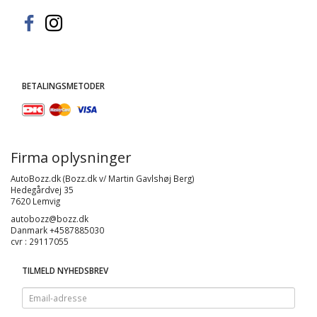
BETALINGSMETODER
Firma oplysninger
AutoBozz.dk (Bozz.dk v/ Martin Gavlshøj Berg)
Hedegårdvej 35
7620 Lemvig
autobozz@bozz.dk
Danmark +4587885030
cvr : 29117055
TILMELD NYHEDSBREV
Email-
adresse