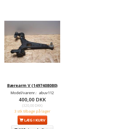
Bærearm V (1497408080)
Model/varenr.:
abuv112
400,00 DKK
(
320,00 DKK
)
3 stk tilbage på lager
LÆG I KURV