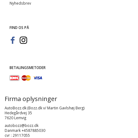
Nyhedsbrev
FIND OS PÅ
BETALINGSMETODER
Firma oplysninger
AutoBozz.dk (Bozz.dk v/ Martin Gavlshøj Berg)
Hedegårdvej 35
7620 Lemvig
autobozz@bozz.dk
Danmark +4587885030
cvr : 29117055