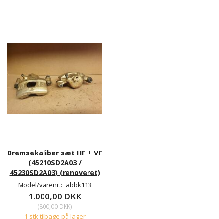
Bremsekaliber sæt HF + VF
(45210SD2A03 /
45230SD2A03) (renoveret)
Model/varenr.:
abbk113
1.000,00 DKK
(
800,00 DKK
)
1 stk tilbage på lager