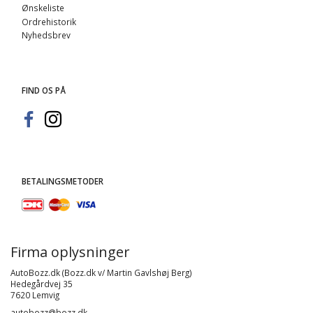
Ønskeliste
Ordrehistorik
Nyhedsbrev
FIND OS PÅ
BETALINGSMETODER
Firma oplysninger
AutoBozz.dk (Bozz.dk v/ Martin Gavlshøj Berg)
Hedegårdvej 35
7620 Lemvig
autobozz@bozz.dk