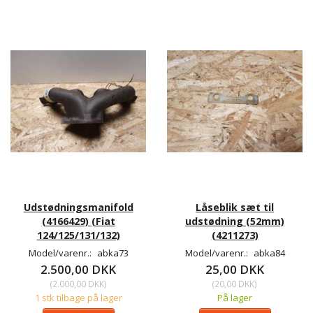
Udstødningsmanifold
Låseblik sæt til
(4166429) (Fiat
udstødning (52mm)
124/125/131/132)
(4211273)
Model/varenr.:
abka73
Model/varenr.:
abka84
2.500,00 DKK
25,00 DKK
(
2.000,00 DKK
)
(
20,00 DKK
)
1 stk tilbage på lager
På lager