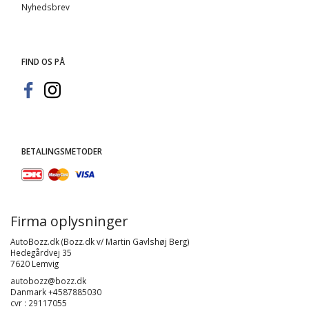
Nyhedsbrev
FIND OS PÅ
BETALINGSMETODER
Firma oplysninger
AutoBozz.dk (Bozz.dk v/ Martin Gavlshøj Berg)
Hedegårdvej 35
7620 Lemvig
autobozz@bozz.dk
Danmark +4587885030
cvr : 29117055