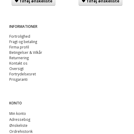
Tilføj ønskeliste
Tilføj ønskeliste
INFORMATIONER
Fortrolighed
Fragt og betaling
Firma profil
Betingelser & Vilkår
Returnering
Kontakt os
Oversigt
Fortrydelsesret
Prisgaranti
KONTO
Min konto
Adressebog
Ønskeliste
Ordrehistorik