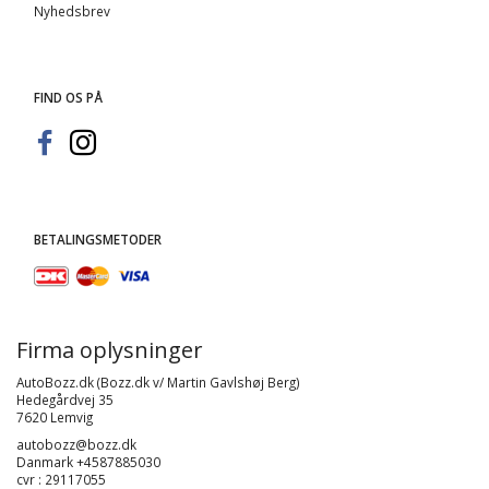
Nyhedsbrev
FIND OS PÅ
BETALINGSMETODER
Firma oplysninger
AutoBozz.dk (Bozz.dk v/ Martin Gavlshøj Berg)
Hedegårdvej 35
7620 Lemvig
autobozz@bozz.dk
Danmark +4587885030
cvr : 29117055