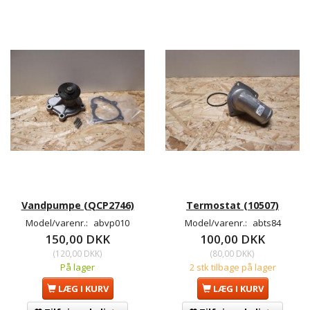
Vandpumpe (QCP2746)
Termostat (10507)
Model/varenr.:
abvp010
Model/varenr.:
abts84
150,00 DKK
100,00 DKK
(
120,00 DKK
)
(
80,00 DKK
)
På lager
2 stk tilbage på lager
LÆG I KURV
LÆG I KURV