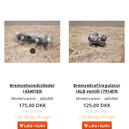
Bremsehovedcylinder
Bremsekraftregulator
(4340183)
(ALB ventil) (791459)
Model/varenr.:
abbd09
Model/varenr.:
abbd44
175,00 DKK
125,00 DKK
(
140,00 DKK
)
(
100,00 DKK
)
1 stk tilbage på lager
2 stk tilbage på lager
LÆG I KURV
LÆG I KURV