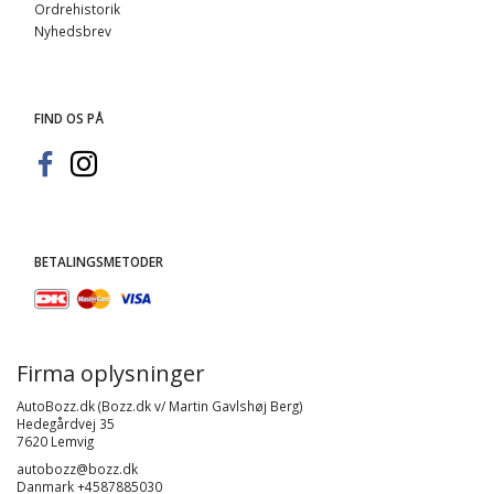
Ordrehistorik
Nyhedsbrev
FIND OS PÅ
BETALINGSMETODER
Firma oplysninger
AutoBozz.dk (Bozz.dk v/ Martin Gavlshøj Berg)
Hedegårdvej 35
7620 Lemvig
autobozz@bozz.dk
Danmark +4587885030