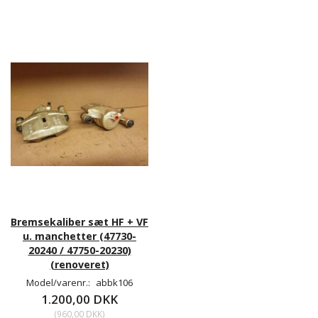
Bremsekaliber sæt HF + VF
u. manchetter (47730-
20240 / 47750-20230)
(renoveret)
Model/varenr.:
abbk106
1.200,00 DKK
(
960,00 DKK
)