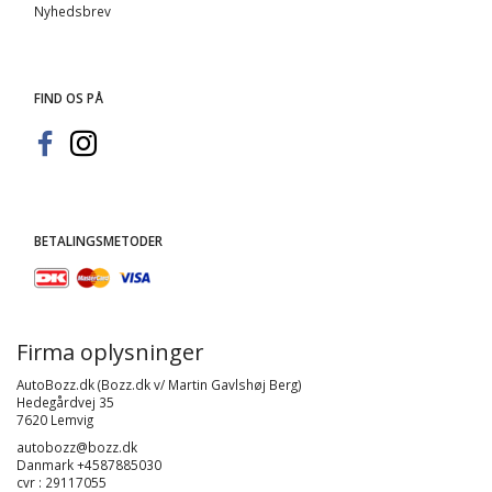
Nyhedsbrev
FIND OS PÅ
BETALINGSMETODER
Firma oplysninger
AutoBozz.dk (Bozz.dk v/ Martin Gavlshøj Berg)
Hedegårdvej 35
7620 Lemvig
autobozz@bozz.dk
Danmark +4587885030
cvr : 29117055