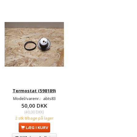
Termostat (598189)
Model/varenr.:
abts83
50,00 DKK
(
40,00 DKK
)
2 stk tilbage på lager
LÆG I KURV