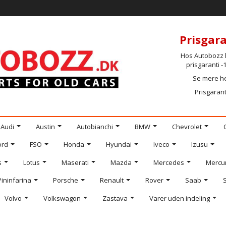
Prisgara
Hos Autobozz h
prisgaranti 
Se mere h
Prisgarant
Audi
Austin
Autobianchi
BMW
Chevrolet
ord
FSO
Honda
Hyundai
Iveco
Izusu
s
Lotus
Maserati
Mazda
Mercedes
Mercu
Pininfarina
Porsche
Renault
Rover
Saab
Volvo
Volkswagon
Zastava
Varer uden indeling