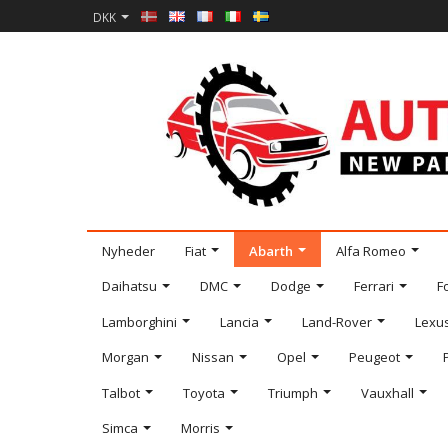
DKK
Nyheder
Fiat
Abarth
Alfa Romeo
Daihatsu
DMC
Dodge
Ferrari
F
Lamborghini
Lancia
Land-Rover
Lexu
Morgan
Nissan
Opel
Peugeot
Talbot
Toyota
Triumph
Vauxhall
Simca
Morris