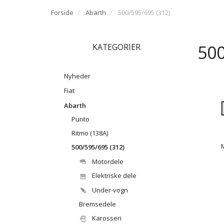
Forside
Abarth
500/595/695 (312)
500
KATEGORIER
Nyheder
Fiat
Abarth
Punto
Ritmo (138A)
500/595/695 (312)
Motordele
Elektriske dele
Under-vogn
Bremsedele
Karosseri