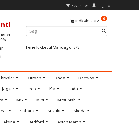
Favoritter
Log ind
0
Indkøbskurv
nti
ar vi
-10%
Ferie lukket til Mandag d. 3/8
er
i
Chrysler
Citroën
Dacia
Daewoo
Jaguar
Jeep
Kia
Lada
ry
MG
Mini
Mitsubishi
Seat
Subaru
Suzuki
Skoda
Alpine
Bedford
Aston Martin