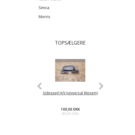
Simca
Morris
TOPSÆLGERE
Sidespejl H/V (universal Wesem)
Brændstofpump
100,00 DKK
45
(
80,00 DKK
)
(
36